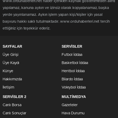
www.orduhaberleri.net haber içerikleri kaynak gösterilmeden alıntı
yapılamaz, kanuna aykırı ve izinsiz olarak kopyalanamaz, başka
yerde yayınlanamaz. Aykırı işlem yapan kişi/kişiler için yasal
başvuru hakkı saklı tutulmaktadır. www.orduhaberleri.net tercih
ettiğiniz için teşekkür ederiz.
SAYFALAR
SERVİSLER
Üye Girişi
Futbol İddaa
Üye Kaydı
Basketbol İddaa
Künye
Hentbol İddaa
Hakkımızda
Bilardo İddaa
İletişim
Voleybol İddaa
SERVİSLER 2
MULTİMEDYA
Canlı Borsa
Gazeteler
Canlı Sonuçlar
Hava Durumu