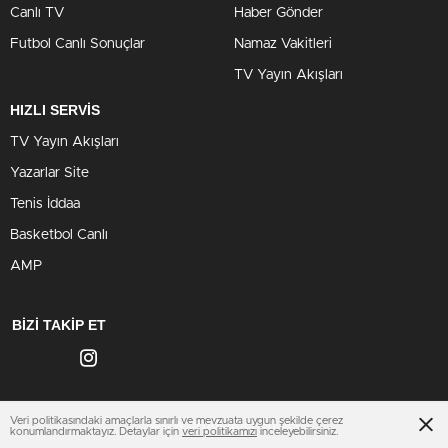
Canlı TV
Haber Gönder
Futbol Canlı Sonuçlar
Namaz Vakitleri
TV Yayın Akışları
HIZLI SERVİS
TV Yayın Akışları
Yazarlar Site
Tenis İddaa
Basketbol Canlı
AMP
BİZİ TAKİP ET
Veri politikasındaki amaçlarla sınırlı ve mevzuata uygun şekilde çerez
www.orduhaberleri.net
konumlandırmaktayız. Detaylar için
veri politikamızı
inceleyebilirsiniz.